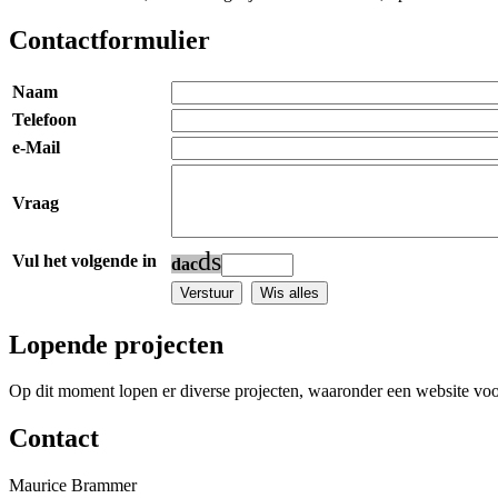
Contactformulier
Naam
Telefoon
e-Mail
Vraag
d
s
Vul het volgende in
d
a
c
Lopende projecten
Op dit moment lopen er diverse projecten, waaronder een website vo
Contact
Maurice Brammer